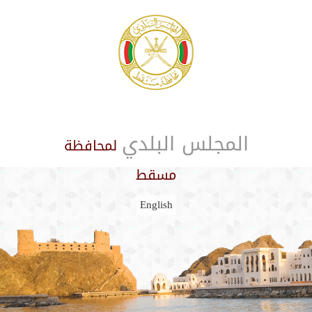
المجلس البلدي
لمحافظة
مسقط
English