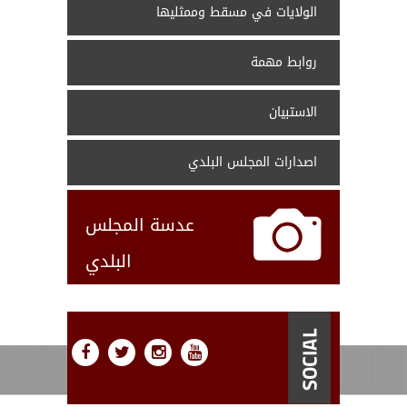
الولايات في مسقط وممثليها
الاتصال بنا
مانة المجلس
روابط مهمة
لمجلس البلدي
الاستبيان
 و المقترحات
اصدارات المجلس البلدي
عدسة المجلس
البلدي